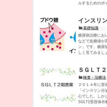
ルするためのポ
インスリ
基礎知識
糖尿病治療にお
などで血糖値が
ン」です。糖尿
しく見てみまし
ＳＧＬＴ２
検査・治療法
２０１４年に登場
「インスリン分
心でした。しかし
SGLT2受容体