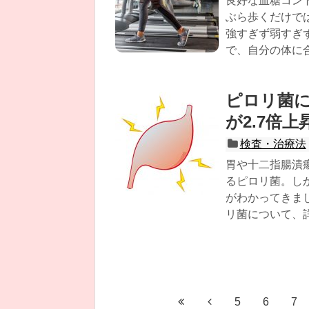
良好な血糖コン
ぶら歩くだけで
強すぎず弱すぎ
で、自分の体に
ピロリ菌
が2.7倍
検査・治療法
胃や十二指腸潰
るピロリ菌。し
がわかってきま
リ菌について、
5
6
7