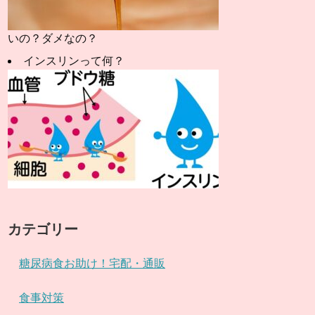
いの？ダメなの？
インスリンって何？
カテゴリー
糖尿病食お助け！宅配・通販
食事対策