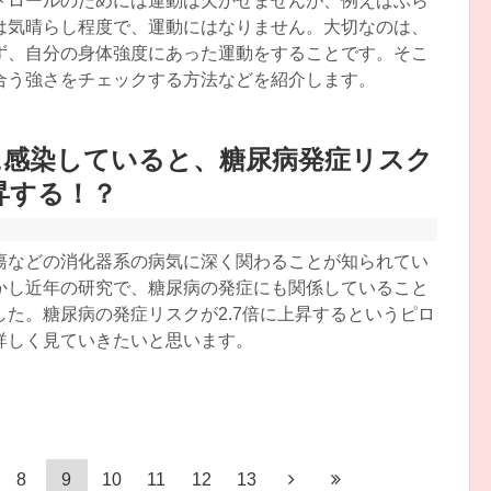
トロールのためには運動は欠かせませんが、例えばぶら
は気晴らし程度で、運動にはなりません。大切なのは、
ず、自分の身体強度にあった運動をすることです。そこ
合う強さをチェックする方法などを紹介します。
に感染していると、糖尿病発症リスク
上昇する！？
瘍などの消化器系の病気に深く関わることが知られてい
かし近年の研究で、糖尿病の発症にも関係していること
した。糖尿病の発症リスクが2.7倍に上昇するというピロ
詳しく見ていきたいと思います。
8
9
10
11
12
13