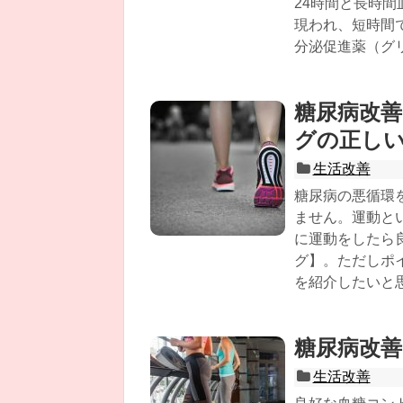
24時間と長時
現われ、短時間
分泌促進薬（グ
糖尿病改
グの正し
生活改善
糖尿病の悪循環
ません。運動と
に運動をしたら
グ】。ただしポ
を紹介したいと
糖尿病改善
生活改善