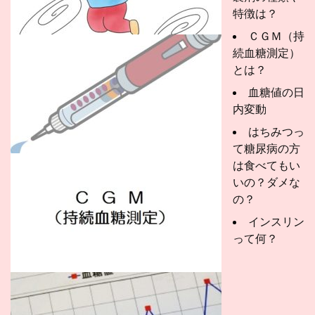
特徴は？
ＣＧＭ（持
続血糖測定）
とは？
血糖値の日
内変動
はちみつっ
て糖尿病の方
は食べてもい
いの？ダメな
の？
インスリン
って何？