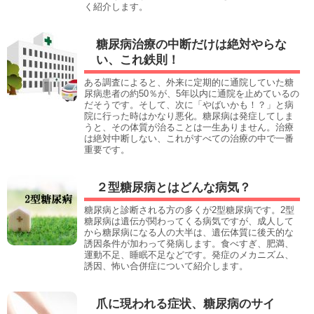
く紹介します。
糖尿病治療の中断だけは絶対やらな
い、これ鉄則！
ある調査によると、外来に定期的に通院していた糖
尿病患者の約50％が、5年以内に通院を止めているの
だそうです。そして、次に「やばいかも！？」と病
院に行った時はかなり悪化。糖尿病は発症してしま
うと、その体質が治ることは一生ありません。治療
は絶対中断しない、これがすべての治療の中で一番
重要です。
２型糖尿病とはどんな病気？
糖尿病と診断される方の多くが2型糖尿病です。2型
糖尿病は遺伝が関わってくる病気ですが、成人して
から糖尿病になる人の大半は、遺伝体質に後天的な
誘因条件が加わって発病します。食べすぎ、肥満、
運動不足、睡眠不足などです。発症のメカニズム、
誘因、怖い合併症について紹介します。
爪に現われる症状、糖尿病のサイ