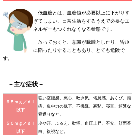
低血糖とは、血糖値が必要以上に下がりす
ぎてしまい、日常生活をするうえで必要なエ
ネルギーもつくれなくなる状態です。
放っておくと、意識が朦朧としたり、昏睡
に陥ったりすることもあり、とても危険で
す。
－主な症状－
強い空腹感、悪心、吐き気、倦怠感、あくび、頭
６５ｍｇ／ｄｌ
痛、集中力の低下、不機嫌、寡黙、寝言、頻繁な
以下
寝返りなど。
５０ｍｇ／ｄｌ
冷や汗、ふるえ、動悸、血圧上昇、不安、顔面蒼
以下
白、複視など。