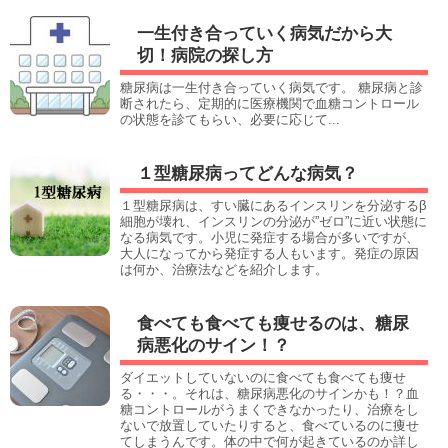
一生付き合っていく病気だから大
切！病院の探し方
糖尿病は一生付き合っていく病気です。 糖尿病と診
断されたら、定期的に医療機関で血糖コントロール
の状態を診てもらい、必要に応じて...
１型糖尿病ってどんな病気？
１型糖尿病は、すい臓にあるインスリンを分泌するβ
細胞が壊れ、インスリンの分泌が”ゼロ”に近い状態に
なる病気です。小児に発症する場合が多いですが、
大人になってから発症する人もいます。発症の原因
は何か、治療法などを紹介します。
食べても食べても痩せるのは、糖尿
病悪化のサイン！？
ダイエットしていないのに食べても食べても痩せ
る・・・。それは、糖尿病悪化のサインかも！？血
糖コントロールがうまくできなかったり、治療をし
ないで放置していたりすると、食べているのに痩せ
てしまうんです。体の中で何が起きているのか詳し