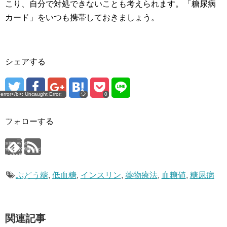
こり、自分で対処できないことも考えられます。「糖尿病
カード」をいつも携帯しておきましょう。
シェアする
 error</b>: Uncaught Error:
error
0
t of type WP_Error as array
home/jtai0821/j-
m/public_html/tounyou-
okujinavi/wp-
フォローする
simplicity2/lib/sns.php:116
: #0 /home/jtai0821/j-
m/public_html/tounyou-
okujinavi/wp-
implicity2/lib/fetch-google-
plus.php(9):
_count('https://tounyou...')
wn in <b>/home/jtai0821/j-
m/public_html/tounyou-
ぶどう糖
,
低血糖
,
インスリン
,
薬物療法
,
血糖値
,
糖尿病
okujinavi/wp-
simplicity2/lib/sns.php</b>
e <b>116</b><br />
関連記事