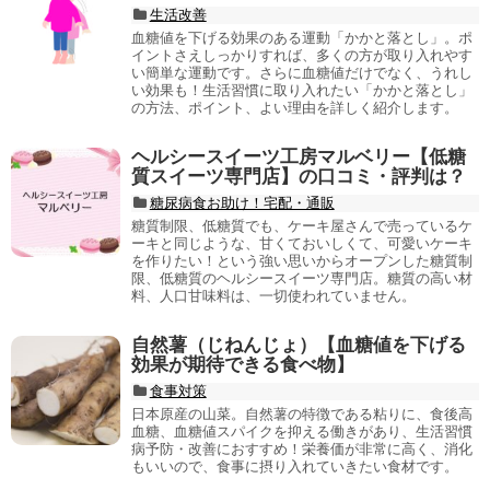
生活改善
血糖値を下げる効果のある運動「かかと落とし」。ポ
イントさえしっかりすれば、多くの方が取り入れやす
い簡単な運動です。さらに血糖値だけでなく、うれし
い効果も！生活習慣に取り入れたい「かかと落とし」
の方法、ポイント、よい理由を詳しく紹介します。
ヘルシースイーツ工房マルベリー【低糖
質スイーツ専門店】の口コミ・評判は？
糖尿病食お助け！宅配・通販
糖質制限、低糖質でも、ケーキ屋さんで売っているケ
ーキと同じような、甘くておいしくて、可愛いケーキ
を作りたい！という強い思いからオープンした糖質制
限、低糖質のヘルシースイーツ専門店。糖質の高い材
料、人口甘味料は、一切使われていません。
自然薯（じねんじょ）【血糖値を下げる
効果が期待できる食べ物】
食事対策
日本原産の山菜。自然薯の特徴である粘りに、食後高
血糖、血糖値スパイクを抑える働きがあり、生活習慣
病予防・改善におすすめ！栄養価が非常に高く、消化
もいいので、食事に摂り入れていきたい食材です。