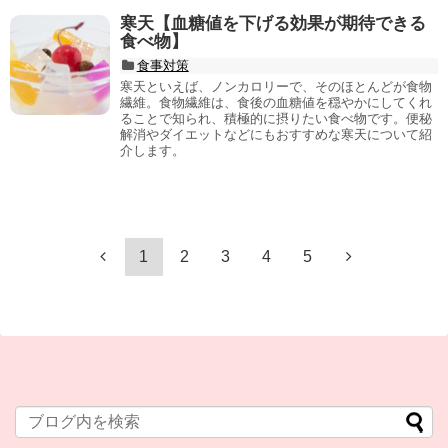
寒天【血糖値を下げる効果が期待できる
食べ物】
食事対策
寒天といえば、ノンカロリーで、そのほとんどが食物
繊維。食物繊維は、食後の血糖値を穏やかにしてくれ
ることで知られ、積極的に摂りたい食べ物です。便秘
解消やダイエットなどにもおすすめな寒天について紹
介します。
1
2
3
4
5