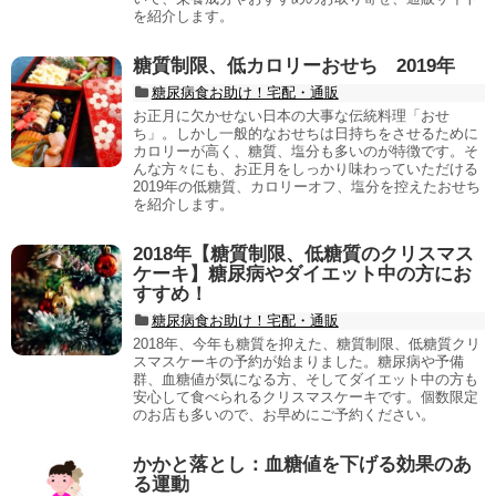
を紹介します。
糖質制限、低カロリーおせち 2019年
糖尿病食お助け！宅配・通販
お正月に欠かせない日本の大事な伝統料理「おせ
ち」。しかし一般的なおせちは日持ちをさせるために
カロリーが高く、糖質、塩分も多いのが特徴です。そ
んな方々にも、お正月をしっかり味わっていただける
2019年の低糖質、カロリーオフ、塩分を控えたおせち
を紹介します。
2018年【糖質制限、低糖質のクリスマス
ケーキ】糖尿病やダイエット中の方にお
すすめ！
糖尿病食お助け！宅配・通販
2018年、今年も糖質を抑えた、糖質制限、低糖質クリ
スマスケーキの予約が始まりました。糖尿病や予備
群、血糖値が気になる方、そしてダイエット中の方も
安心して食べられるクリスマスケーキです。個数限定
のお店も多いので、お早めにご予約ください。
かかと落とし：血糖値を下げる効果のあ
る運動