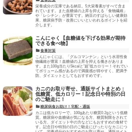
栄養成分の宝庫である納豆。5大栄養素がすべて含ま
れています。また血糖値の上昇を抑える「食物繊維」
や「レシチン」が豊富です。納豆のすばらしい健康効
果、糖尿病予防・改善にいいといわれるポイントを紹
介します。
こんにゃく【血糖値を下げる効果が期待
できる食べ物】
食事対策
こんにゃくには、「グルコマンナン」という水溶性食
物繊維が豊富！血糖値の上昇を抑える働きがありま
す。また100g当たり5kcalと”超”低カロリー！それでい
てボリューム感があるので満腹感が得やすく、肥満予
防、ダイエットとしてもおすすめです。
カニのお取り寄せ、通販サイトまとめ：
低糖質、低カロリー！記念日や特別の日
のご馳走に！
糖尿病食お助け！宅配・通販
カニは低カロリーで、100gあたり糖質0.2gという低糖
質。糖尿病や血糖値が気になる方、糖質制限をされて
いる方、ダイエット中の方などにもおすすめの食材で
す。記念日や特別の日のご馳走にぴったりなカニにつ
いて、栄養成分やおすすめのお取り寄せ、通販サイト