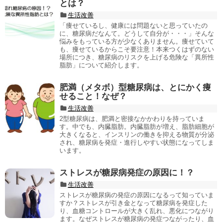
とは？
生活改善
「痩せているし、健康には問題ないと思っていたの
に、糖尿病だなんて。どうして自分が・・・」そんな
悩みをもっている方が少なくありません。痩せていて
も、痩せているからこそ要注意！本来つくはずのない
場所につき、糖尿病のリスクを上げる危険な「異所性
脂肪」について紹介します。
肥満（メタボ）型糖尿病は、とにかく痩
せること！なぜ？
生活改善
2型糖尿病は、肥満と密接なかかわりを持っていま
す。中でも、内臓脂肪。内臓脂肪が増え、脂肪細胞が
大きくなると、インスリンの働きを抑える物質が分泌
され、糖尿病を発症・進行しやすい状態になってしま
います。
ストレスが糖尿病発症の原因に！？
生活改善
ストレスが糖尿病の発症の原因になるって知っていま
すか？ストレスが引き金となって糖尿病を発症した
り、血糖コントロールが大きく乱れ、悪化につながり
ます。なぜストレスが糖尿病の発症つながったり、血