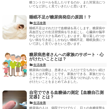
糖コントロールを乱したりするのか、また対策法につ
いてなど詳しく見ていきたいと思います。
睡眠不足が糖尿病発症の原因！？
生活改善
睡眠不足はそれだけで血糖値を高くします。糖尿病や
高血圧などの生活習慣病を引き起こし、心臓病や脳卒
中などのリスクを高めてしまいます。取り返しのつか
ない病を引き起こしかねない睡眠不足、睡眠負債につ
いて詳しく見ていきたいと思います。
糖尿病患者さんへの家族のサポート・心
がけたいこととは？
生活改善
糖尿病の治療は、患者さん一人だけで立ち向かい続け
ることは大変なことです。家族ができる、家族だから
こそサポート。どんなことに気をつければいいか、心
がけたいことをまとめてみました。
自宅でできる血糖値の測定【血糖自己測
定器】とは？
生活改善
糖尿病の人は、病院でだけでなく、日々の血糖状態を