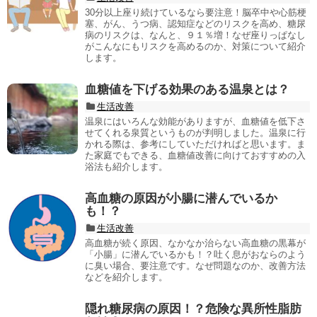
30分以上座り続けているなら要注意！脳卒中や心筋梗
塞、がん、うつ病、認知症などのリスクを高め、糖尿
病のリスクは、なんと、９１％増！なぜ座りっぱなし
がこんなにもリスクを高めるのか、対策について紹介
します。
血糖値を下げる効果のある温泉とは？
生活改善
温泉にはいろんな効能がありますが、血糖値を低下さ
せてくれる泉質というものが判明しました。温泉に行
かれる際は、参考にしていただければと思います。ま
た家庭でもできる、血糖値改善に向けておすすめの入
浴法も紹介します。
高血糖の原因が小腸に潜んでいるか
も！？
生活改善
高血糖が続く原因、なかなか治らない高血糖の黒幕が
「小腸」に潜んでいるかも！？吐く息がおならのよう
に臭い場合、要注意です。なぜ問題なのか、改善方法
などを紹介します。
隠れ糖尿病の原因！？危険な異所性脂肪