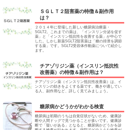
ＳＧＬＴ２阻害薬の特徴＆副作用
は？
２０１４年に登場した新しい糖尿病治療薬・
SGLT2。これまでの薬は、「インスリン分泌を促す
薬」と「インスリン抵抗性を改善する薬」が中心で
した。しかし新薬SGLT2阻害薬は「糖の排泄を調節
する薬」です。SGLT2受容体作動薬について紹介し
ます。
チアゾリジン薬（インスリン抵抗性
改善薬）の特徴＆副作用は？
チアゾリジン薬（インスリン抵抗性改善薬）は、イ
ンスリンの効きをよくする薬です。働きや適してい
る人、副作用など、詳しく見てみましょう。
糖尿病かどうかがわかる検査
糖尿病は初期のうちは自覚症状がないため、健康診
断や人間ドッグで見つかることが多いです。健康診
断で「疑いがある」となると、糖尿病かどうかを診
断する検査が行われます。病院でどのような検査が