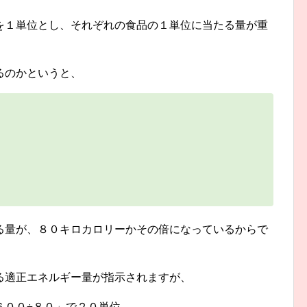
を１単位とし、それぞれの食品の１単位に当たる量が重
るのかというと、
る量が、８０キロカロリーかその倍になっているからで
る適正エネルギー量が指示されますが、
６００÷８０」で２０単位