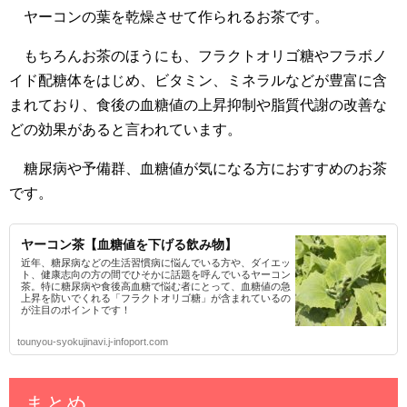
ヤーコンの葉を乾燥させて作られるお茶です。
もちろんお茶のほうにも、フラクトオリゴ糖やフラボノ
イド配糖体をはじめ、ビタミン、ミネラルなどが豊富に含
まれており、食後の血糖値の上昇抑制や脂質代謝の改善な
どの効果があると言われています。
糖尿病や予備群、血糖値が気になる方におすすめのお茶
です。
ヤーコン茶【血糖値を下げる飲み物】
近年、糖尿病などの生活習慣病に悩んでいる方や、ダイエッ
ト、健康志向の方の間でひそかに話題を呼んでいるヤーコン
茶。特に糖尿病や食後高血糖で悩む者にとって、血糖値の急
上昇を防いでくれる「フラクトオリゴ糖」が含まれているの
が注目のポイントです！
tounyou-syokujinavi.j-infoport.com
まとめ