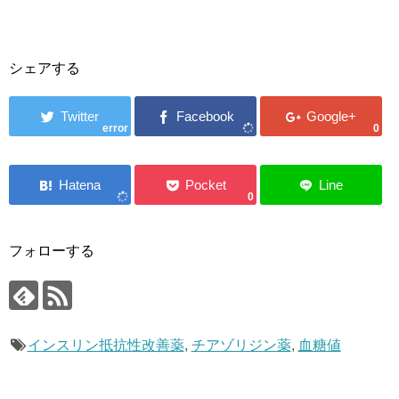
シェアする
error
0
0
フォローする
インスリン抵抗性改善薬
,
チアゾリジン薬
,
血糖値