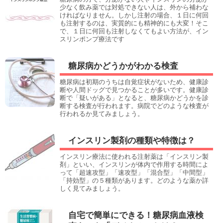
少なく飲み薬では対処できない人は、外から補わな
ければなりません。しかし注射の場合、１日に何回
も注射するのは、実質的にも精神的にも大変！そこ
で、１日に何回も注射しなくてもよい方法が、イン
スリンポンプ療法です
糖尿病かどうかがわかる検査
糖尿病は初期のうちは自覚症状がないため、健康診
断や人間ドッグで見つかることが多いです。健康診
断で「疑いがある」となると、糖尿病かどうかを診
断する検査が行われます。病院でどのような検査が
行われるか見てみましょう。
インスリン製剤の種類や特徴は？
インスリン療法に使われる注射薬は「インスリン製
剤」といい、インスリンが体内で作用する時間によ
って「超速攻型」「速攻型」「混合型」「中間型」
「持効型」の５種類があります。どのような薬か詳
しく見てみましょう。
自宅で簡単にできる！糖尿病血液検