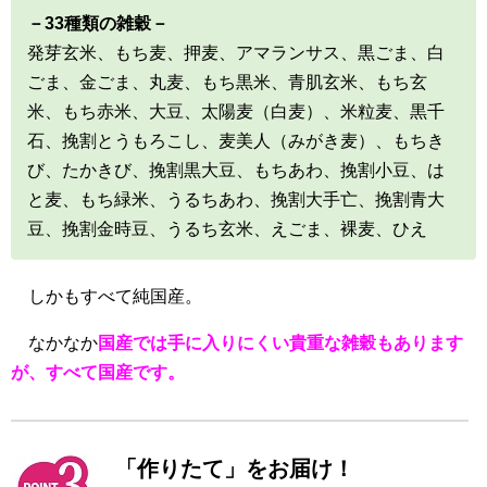
－33種類の雑穀－
発芽玄米、もち麦、押麦、アマランサス、黒ごま、白
ごま、金ごま、丸麦、もち黒米、青肌玄米、もち玄
米、もち赤米、大豆、太陽麦（白麦）、米粒麦、黒千
石、挽割とうもろこし、麦美人（みがき麦）、もちき
び、たかきび、挽割黒大豆、もちあわ、挽割小豆、は
と麦、もち緑米、うるちあわ、挽割大手亡、挽割青大
豆、挽割金時豆、うるち玄米、えごま、裸麦、ひえ
しかもすべて純国産。
なかなか
国産では手に入りにくい貴重な雑穀もあります
が、すべて国産です。
「作りたて」をお届け！