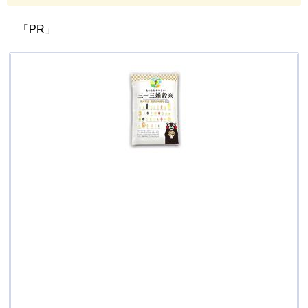
「PR」
産
三
十
三
雑
穀
米
1
2
0
g
く
ま
モ
ン
袋
も