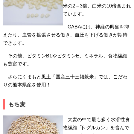
米の2～3倍、白米の10倍含まれ
ています。
GABAには、神経の興奮を抑
えたり、血管を拡張させる働き、血圧を下げる働きが期待
できます。
その他、ビタミンB1やビタミンE、ミネラル、食物繊維
も豊富です。
さらにくまもと風土「国産三十三雑穀米」では、こだわ
りの熊本県産を使用！
もち麦
大麦の中で最も多く水溶性食
物繊維「β-グルカン」を含んで