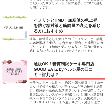
こだわったサプリメント「金の菊芋」について詳し
く紹介します。
イヌリンとHMB：血糖値の急上昇
を防ぐ糖対策と筋肉量の衰えを感じ
る方におすすめ！
近年、糖対策として大注目の「イヌリン」と、話題
の燃焼素材「HMB」を合わせて配合した業界初のサ
プリメント。血糖値が気になる方で、筋力の衰えを
感じる方に特におすすめのサプリメントです。
通販OK！糖質制限ケーキ専門店
GOOD EATZ byヘルシ屋の口コ
ミ・評判は？
一般的なケーキに比べ、約70～90％糖質オフ！ヨー
ロッパで修行を積んだパティシエがその技術を結集
し、糖尿病や高めの血糖値で甘いものを我慢してい
る方においしいスイーツを届けたいと開いた糖質制
限ケーキ専門のオンラインショップ。人気の高い
「GOOD EATZ byヘルシ屋」を詳しく紹介します。