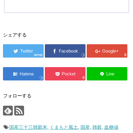
天
o
ッ
市
n
ピ
場
ン
グ
シェアする
error
0
0
フォローする
国産三十三雑穀米
,
くまもと風土
,
国産
,
雑穀
,
血糖値