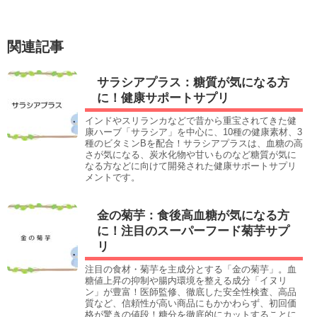
関連記事
サラシアプラス：糖質が気になる方
に！健康サポートサプリ
インドやスリランカなどで昔から重宝されてきた健
康ハーブ「サラシア」を中心に、10種の健康素材、3
種のビタミンBを配合！サラシアプラスは、血糖の高
さが気になる、炭水化物や甘いものなど糖質が気に
なる方などに向けて開発された健康サポートサプリ
メントです。
金の菊芋：食後高血糖が気になる方
に！注目のスーパーフード菊芋サプ
リ
注目の食材・菊芋を主成分とする「金の菊芋」。血
糖値上昇の抑制や腸内環境を整える成分「イヌリ
ン」が豊富！医師監修、徹底した安全性検査、高品
質など、信頼性が高い商品にもかかわらず、初回価
格が驚きの値段！糖分を徹底的にカットすることに