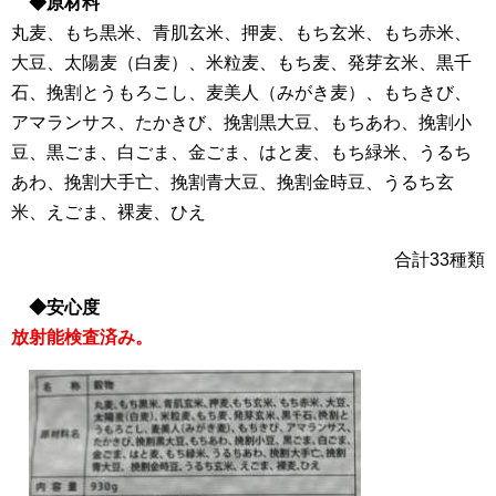
◆原材料
丸麦、もち黒米、青肌玄米、押麦、もち玄米、もち赤米、
大豆、太陽麦（白麦）、米粒麦、もち麦、発芽玄米、黒千
石、挽割とうもろこし、麦美人（みがき麦）、もちきび、
アマランサス、たかきび、挽割黒大豆、もちあわ、挽割小
豆、黒ごま、白ごま、金ごま、はと麦、もち緑米、うるち
あわ、挽割大手亡、挽割青大豆、挽割金時豆、うるち玄
米、えごま、裸麦、ひえ
合計33種類
◆安心度
放射能検査済み。