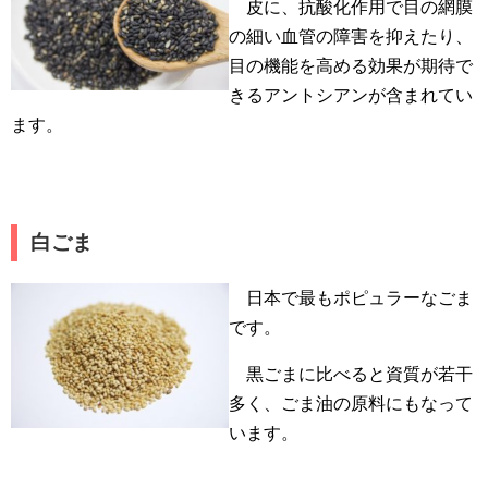
皮に、抗酸化作用で目の網膜
の細い血管の障害を抑えたり、
目の機能を高める効果が期待で
きるアントシアンが含まれてい
ます。
白ごま
日本で最もポピュラーなごま
です。
黒ごまに比べると資質が若干
多く、ごま油の原料にもなって
います。