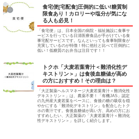
食宅便[宅配食]圧倒的に低い!糖質制
限食あり！カロリーや塩分が気にな
る人も必見！
「食宅便」は、日本全国の病院・福祉施設に食事サ
ービスを行っている日清医療食品が手がけている食
事宅配サービスです。なんといっても食事制限食が
充実しているのが特徴！特に他社と比べて圧倒的に
低い！低糖質のお弁当は注目です！！
トクホ「大麦若葉青汁＜難消化性デ
キストリン＞」は食後血糖値が高め
の方におすすめ！その理由は？
「大正製薬ヘルスマネージ大麦若葉青汁＜難消化性
デキストリン＞」は、農薬不要！「有機JAS」認定
の九州産大麦若葉をベースに、食後の糖の吸収を穏
やかにする「難消化デキストリン」を配合したトク
ホの青汁です。食後血糖値が高い方、高めの方にお
すすめしたい、大正製薬の「大麦若葉青汁＜難消化
性デキストリン＞」を詳しく紹介します。