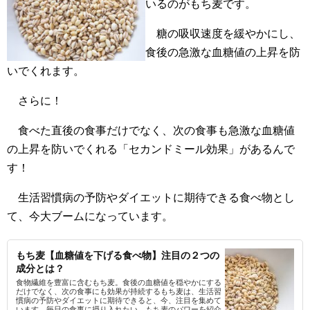
いるのがもち麦です。
糖の吸収速度を緩やかにし、
食後の急激な血糖値の上昇を防
いでくれます。
さらに！
食べた直後の食事だけでなく、次の食事も急激な血糖値
の上昇を防いでくれる「セカンドミール効果」があるんで
す！
生活習慣病の予防やダイエットに期待できる食べ物とし
て、今大ブームになっています。
もち麦【血糖値を下げる食べ物】注目の２つの
成分とは？
食物繊維を豊富に含むもち麦。食後の血糖値を穏やかにする
だけでなく、次の食事にも効果が持続するもち麦は、生活習
慣病の予防やダイエットに期待できると、今、注目を集めて
います。毎日の食事に摂り入れたい、もち麦のパワーを紹介