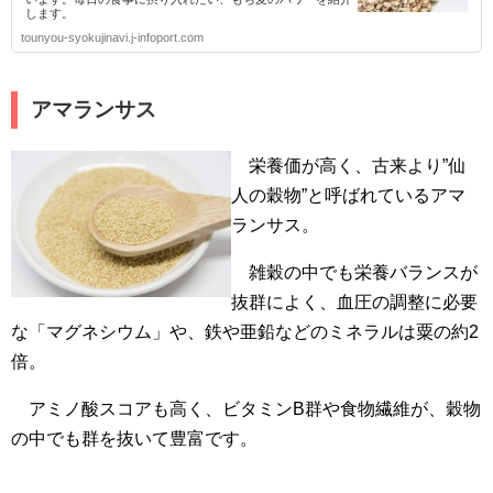
します。
tounyou-syokujinavi.j-infoport.com
アマランサス
栄養価が高く、古来より”仙
人の穀物”と呼ばれているアマ
ランサス。
雑穀の中でも栄養バランスが
抜群によく、血圧の調整に必要
な「マグネシウム」や、鉄や亜鉛などのミネラルは粟の約2
倍。
アミノ酸スコアも高く、ビタミンB群や食物繊維が、穀物
の中でも群を抜いて豊富です。