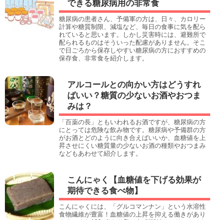
できる糖尿病用の非常食
糖尿病の患者さん、予備軍の方は、日々、カロリー
計算や糖質制限、減塩など、毎日の食事に気を配ら
れていると思います。しかし災害時には、避難所で
配られるものはそういった配慮がありません。そこ
で日ごろから保存しやすい糖尿病の方におすすめの
保存食、非常食を紹介します。
アルコールとの向かい方はどうすれ
ばいい？糖質の少ないお酒やおつま
みは？
「百薬の長」ともいわれるお酒ですが、糖尿病の方
にとっては危険な飲み物です。糖尿病や予備群の方
がお酒とどのように向き合えばいいか、血糖値を上
昇させにくい糖質量の少ないお酒の種類やおつまみ
などもあわせて紹介します。
こんにゃく【血糖値を下げる効果が
期待できる食べ物】
こんにゃくには、「グルコマンナン」という水溶性
食物繊維が豊富！血糖値の上昇を抑える働きがあり