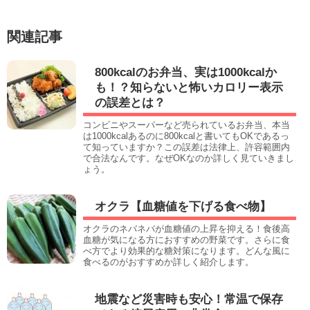
関連記事
800kcalのお弁当、実は1000kcalか
も！？知らないと怖いカロリー表示
の誤差とは？
コンビニやスーパーなど売られているお弁当、本当
は1000kcalあるのに800kcalと書いてもOKであるっ
て知っていますか？この誤差は法律上、許容範囲内
で合法なんです。なぜOKなのか詳しく見ていきまし
ょう。
オクラ【血糖値を下げる食べ物】
オクラのネバネバが血糖値の上昇を抑える！食後高
血糖が気になる方におすすめの野菜です。さらに食
べ方でより効果的な糖対策になります。どんな風に
食べるのがおすすめか詳しく紹介します。
地震など災害時も安心！常温で保存