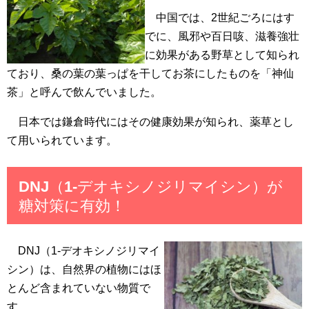
中国では、2世紀ごろにはす
でに、風邪や百日咳、滋養強壮
に効果がある野草として知られ
ており、桑の葉の葉っぱを干してお茶にしたものを「神仙
茶」と呼んで飲んでいました。
日本では鎌倉時代にはその健康効果が知られ、薬草とし
て用いられています。
DNJ（1-デオキシノジリマイシン）が
糖対策に有効！
DNJ（1-デオキシノジリマイ
シン）は、自然界の植物にはほ
とんど含まれていない物質で
す。