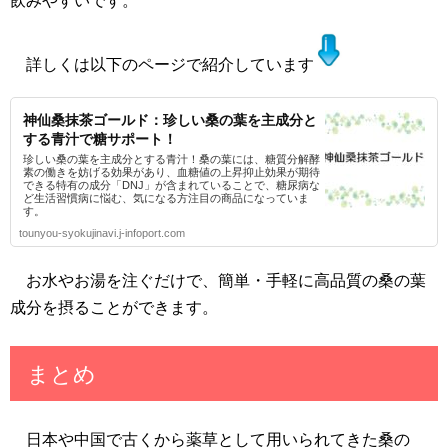
飲みやすいです。
詳しくは以下のページで紹介しています
神仙桑抹茶ゴールド：珍しい桑の葉を主成分と
する青汁で糖サポート！
珍しい桑の葉を主成分とする青汁！桑の葉には、糖質分解酵
素の働きを妨げる効果があり、血糖値の上昇抑止効果が期待
できる特有の成分「DNJ」が含まれていることで、糖尿病な
ど生活習慣病に悩む、気になる方注目の商品になっていま
す。
tounyou-syokujinavi.j-infoport.com
お水やお湯を注ぐだけで、簡単・手軽に高品質の桑の葉
成分を摂ることができます。
まとめ
日本や中国で古くから薬草として用いられてきた桑の