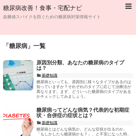
糖尿病改善！食事・宅配ナビ
血糖値スパイクを防ぐための糖尿病対策情報サイト
「
糖尿病
」
一覧
原因別分類、あなたの糖尿病のタイプ
は？
基礎知識
糖尿病といっても、原因別に様々なタイプがあるのは
知っていますか？それぞれのタイプに応じて治療法が
異なります。まず、どういった糖尿病のタイプがある
かチェックしてみましょう。
糖尿病ってどんな病気？代表的な初期症
状・合併症の症状とは？
基礎知識
糖尿病とはどんな病気か。どんな症状が出るのか。
「もしかしたら糖尿病かも？」、と不安になった時、