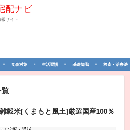
宅配ナビ
情報サイト
食事対策
生活習慣
基礎知識
検査・治療法
一覧
雑穀米[くまもと風土]厳選国産100％
！
け！宅配・通販