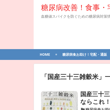
糖尿病改善！食事・
血糖値スパイクを防ぐための糖尿病対策
HOME
糖尿病食お助け！宅配・通販
「
国産三十三雑穀米
」
国産三十三
ならこれ
糖尿病食お助