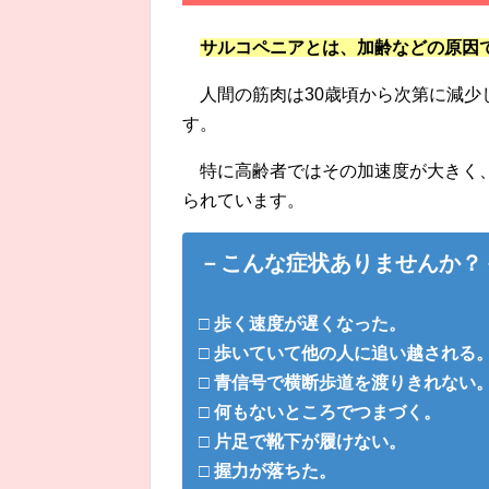
サルコペニアとは、加齢などの原因
人間の筋肉は30歳頃から次第に減
す。
特に高齢者ではその加速度が大きく
られています。
－こんな症状ありませんか？
□ 歩く速度が遅くなった。
□ 歩いていて他の人に追い越される
□ 青信号で横断歩道を渡りきれない
□ 何もないところでつまづく。
□ 片足で靴下が履けない。
□ 握力が落ちた。