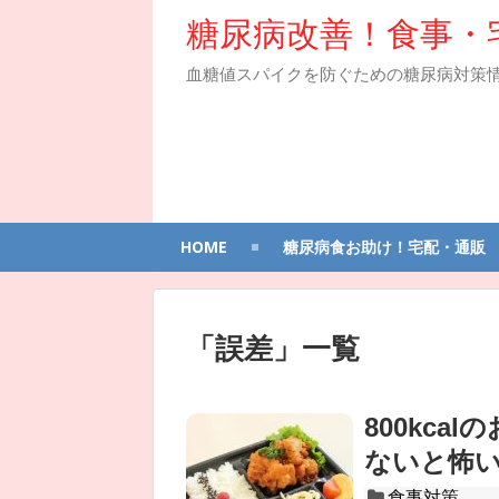
糖尿病改善！食事・
血糖値スパイクを防ぐための糖尿病対策
HOME
糖尿病食お助け！宅配・通販
「
誤差
」
一覧
800kca
ないと怖
食事対策