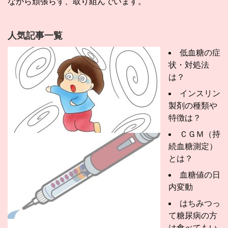
ながら頑張らず、取り組んでいます。
人気記事一覧
低血糖の症
状・対処法
は？
インスリン
製剤の種類や
特徴は？
ＣＧＭ（持
続血糖測定）
とは？
血糖値の日
内変動
はちみつっ
て糖尿病の方
は食べてもい